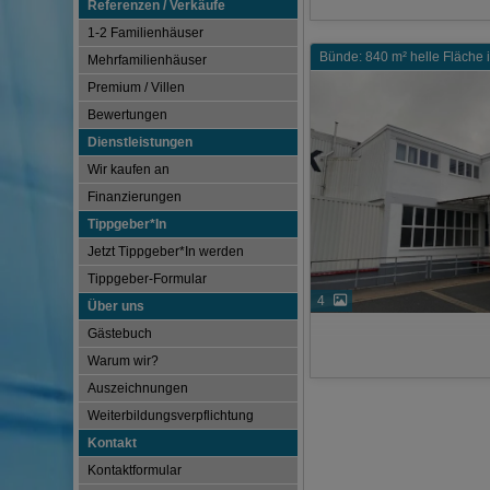
Referenzen / Verkäufe
1-2 Familienhäuser
Bünde: 840 m² helle Fläche
Mehrfamilienhäuser
Premium / Villen
Bewertungen
Dienstleistungen
Wir kaufen an
Finanzierungen
Tippgeber*In
Jetzt Tippgeber*In werden
Tippgeber-Formular
4
Über uns
Gästebuch
Warum wir?
Auszeichnungen
Weiterbildungsverpflichtung
Kontakt
Kontaktformular