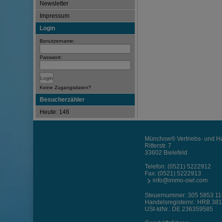
Newsletter
Impressum
Login
Benutzername:
Passwort:
Keine Zugangsdaten?
Besucherzähler
Heute: 146
Münchow® Vertriebs- und Ha
Ritterstr. 7
33602 Bielefeld
Telefon:
(0521) 5222912
Fax: (0521) 5222913
info@immo-owl.com
Steuernummer: 305 5853 1
Handelsregisternr.: HRB 38
USt-IdNr.: DE 236359585