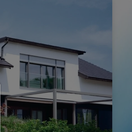
Consent Manager
HILFE
Um fortfahren zu können,müssen Sie eine Cookie-Auswahl treffen. Nac
erhalten Sie eine Erläuterung der verschiedenen Optionen und ihrer B
Alles zulassen:
Jedes Cookie wie z.B. Tracking- und Analytische-Cookies sowie Drittan
Inhalte.