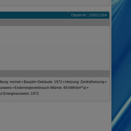
Objekt-Nr.: 100012364
tattung: normal • Baujahr-Gebäude: 1972 • Heizung: Zentralheizung •
ausweis • Endenergieverbrauch Wärme: 69 kWh/(m²*a) •
aut Energieausweis: 1972