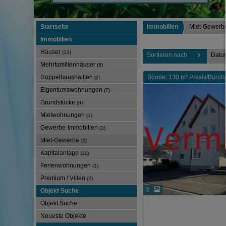
Startseite
Immobilien
Miet-Gewerb
Immobilien
Häuser
(13)
Sortieren nach
Datu
Mehrfamilienhäuser
(8)
Doppelhaushälften
Bünde: 130 m² Praxis/Bürofl
(2)
Eigentumswohnungen
(7)
Grundstücke
(0)
Mietwohnungen
(1)
Gewerbe-Immobilien
(3)
Miet-Gewerbe
(2)
Kapitalanlage
(11)
Ferienwohnungen
(1)
Premium / Villen
(2)
9
Objekt Suche
Objekt Suche
Neueste Objekte