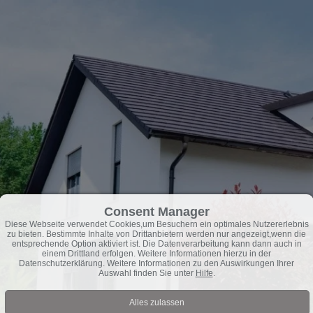
Consent Manager
Diese Webseite verwendet Cookies,um Besuchern ein optimales Nutzererlebnis
zu bieten. Bestimmte Inhalte von Drittanbietern werden nur angezeigt,wenn die
entsprechende Option aktiviert ist. Die Datenverarbeitung kann dann auch in
einem Drittland erfolgen. Weitere Informationen hierzu in der
Datenschutzerklärung. Weitere Informationen zu den Auswirkungen Ihrer
Auswahl finden Sie unter
Hilfe
.