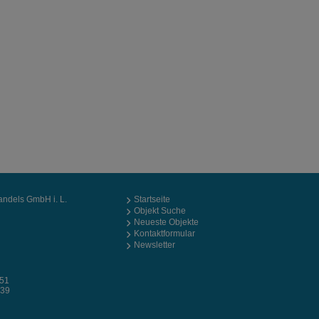
ndels GmbH i. L.
Startseite
Objekt Suche
Neueste Objekte
Kontaktformular
Newsletter
151
139