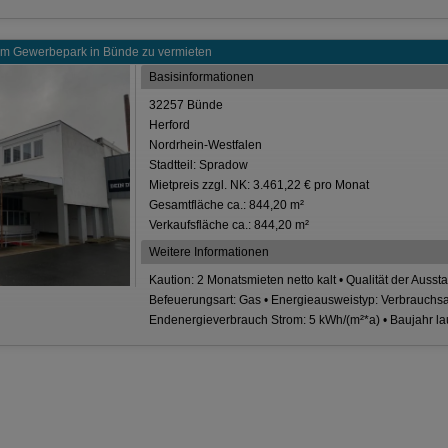
 im Gewerbepark in Bünde zu vermieten
Basisinformationen
32257 Bünde
Herford
Nordrhein-Westfalen
Stadtteil: Spradow
Mietpreis zzgl. NK: 3.461,22 € pro Monat
Gesamtfläche ca.: 844,20 m²
Verkaufsfläche ca.: 844,20 m²
Weitere Informationen
Kaution: 2 Monatsmieten netto kalt • Qualität der Auss
Befeuerungsart: Gas • Energieausweistyp: Verbrauchs
Endenergieverbrauch Strom: 5 kWh/(m²*a) • Baujahr l