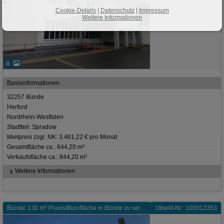
Cookie-Details
|
Datenschutz
|
Impressum
Weitere Informationen
4
Basisinformationen
32257 Bünde
Herford
Nordrhein-Westfalen
Stadtteil: Spradow
Mietpreis zzgl. NK: 3.461,22 € pro Monat
Gesamtfläche ca.: 844,20 m²
Verkaufsfläche ca.: 844,20 m²
Weitere Informationen
Bünde: 130 m² Praxis/Bürofläche in Bünde zu vermieten
Objekt-Nr.: 100012353