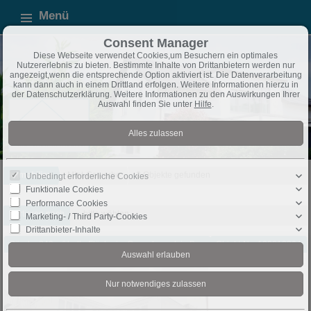
Menü
Consent Manager
Diese Webseite verwendet Cookies,um Besuchern ein optimales
Nutzererlebnis zu bieten. Bestimmte Inhalte von Drittanbietern werden nur
angezeigt,wenn die entsprechende Option aktiviert ist. Die Datenverarbeitung
kann dann auch in einem Drittland erfolgen. Weitere Informationen hierzu in
der Datenschutzerklärung. Weitere Informationen zu den Auswirkungen Ihrer
Auswahl finden Sie unter
Hilfe
.
Immobilien
Miet-Gewerbe
2 Objekte gefunden
Unbedingt erforderliche Cookies
Funktionale Cookies
Performance Cookies
Sortieren nach
-- bitte wählen --
Marketing- / Third Party-Cookies
Drittanbieter-Inhalte
Bünde: 840 m² helle Fläche im Gewerbepark in Bünde zu vermieten
Objekt-Nr.: 100012364