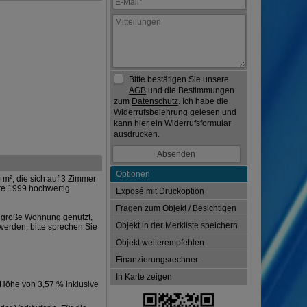
Bitte bestätigen Sie unsere
AGB
und die Bestimmungen
zum
Datenschutz
. Ich habe die
Widerrufsbelehrung
gelesen und
kann
hier
ein Widerrufsformular
ausdrucken.
Optionen
m², die sich auf 3 Zimmer
re 1999 hochwertig
Exposé mit Druckoption
Fragen zum Objekt / Besichtigen
e große Wohnung genutzt,
Objekt in der Merkliste speichern
werden, bitte sprechen Sie
Objekt weiterempfehlen
Finanzierungsrechner
In Karte zeigen
 Höhe von 3,57 % inklusive