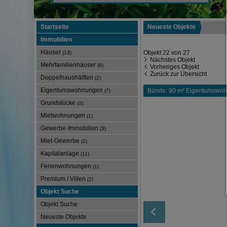
Startseite
Neueste Objekte
Immobilien
Häuser
Objekt 22 von 27
(13)
Nächstes Objekt
Mehrfamilienhäuser
(8)
Vorheriges Objekt
Zurück zur Übersicht
Doppelhaushälften
(2)
Eigentumswohnungen
Bünde: 90 m² Eigentumswoh
(7)
Grundstücke
(0)
Mietwohnungen
(1)
Gewerbe-Immobilien
(3)
Miet-Gewerbe
(2)
Kapitalanlage
(11)
Ferienwohnungen
(1)
Premium / Villen
(2)
Objekt Suche
Objekt Suche
Neueste Objekte