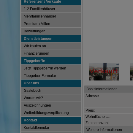
Referenzen / Verkäufe
1-2 Familienhäuser
Mehrfamilienhäuser
Premium / Villen
Bewertungen
Dienstleistungen
Wir kaufen an
Finanzierungen
Tippgeber*In
Jetzt Tippgeber*In werden
Tippgeber-Formular
Über uns
Basisinformationen
Gästebuch
Adresse:
Warum wir?
Auszeichnungen
Preis:
Weiterbildungsverpflichtung
Wohnfläche ca.:
Kontakt
Zimmeranzahl:
Kontaktformular
Weitere Informationen