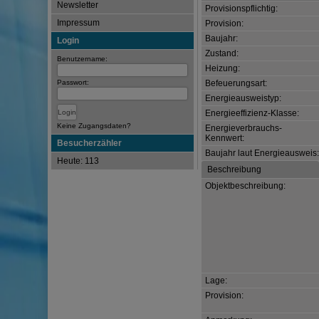
Newsletter
Provisionspflichtig:
Impressum
Provision:
Baujahr:
Login
Zustand:
Benutzername:
Heizung:
Passwort:
Befeuerungsart:
Energieausweistyp:
Energieeffizienz-Klasse:
Keine Zugangsdaten?
Energieverbrauchs-
Kennwert:
Besucherzähler
Baujahr laut Energieausweis
Heute: 113
Beschreibung
Objektbeschreibung:
Lage:
Provision: