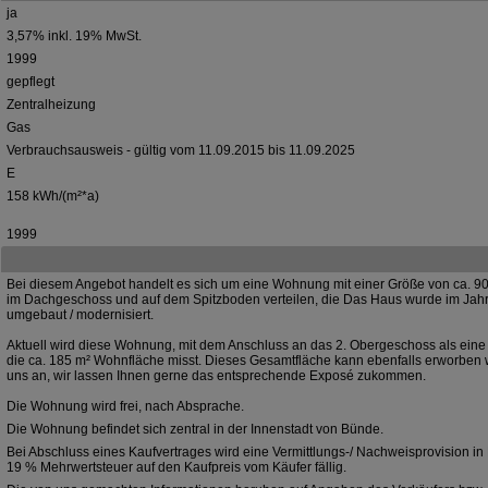
ja
3,57% inkl. 19% MwSt.
1999
gepflegt
Zentralheizung
Gas
Verbrauchsausweis - gültig vom 11.09.2015 bis 11.09.2025
E
158 kWh/(m²*a)
:
1999
Bei diesem Angebot handelt es sich um eine Wohnung mit einer Größe von ca. 90 
im Dachgeschoss und auf dem Spitzboden verteilen, die Das Haus wurde im Jah
umgebaut / modernisiert.
Aktuell wird diese Wohnung, mit dem Anschluss an das 2. Obergeschoss als ein
die ca. 185 m² Wohnfläche misst. Dieses Gesamtfläche kann ebenfalls erworben 
uns an, wir lassen Ihnen gerne das entsprechende Exposé zukommen.
Die Wohnung wird frei, nach Absprache.
Die Wohnung befindet sich zentral in der Innenstadt von Bünde.
Bei Abschluss eines Kaufvertrages wird eine Vermittlungs-/ Nachweisprovision in
19 % Mehrwertsteuer auf den Kaufpreis vom Käufer fällig.