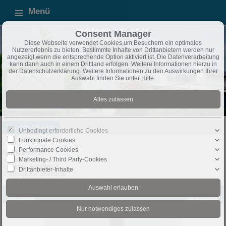
Menü
Consent Manager
Diese Webseite verwendet Cookies,um Besuchern ein optimales
Nutzererlebnis zu bieten. Bestimmte Inhalte von Drittanbietern werden nur
angezeigt,wenn die entsprechende Option aktiviert ist. Die Datenverarbeitung
kann dann auch in einem Drittland erfolgen. Weitere Informationen hierzu in
der Datenschutzerklärung. Weitere Informationen zu den Auswirkungen Ihrer
Auswahl finden Sie unter
Hilfe
.
Neueste Objekte
Unbedingt erforderliche Cookies
Funktionale Cookies
Performance Cookies
Objekt 6 von 27
Marketing- / Third Party-Cookies
Nächstes Objekt
Vorheriges Objekt
Drittanbieter-Inhalte
Zurück zur Übersicht
Bünde: 90 m² Eigentumswohnung in Bünde-
Objekt-Nr.:
Innenstadt
100012360