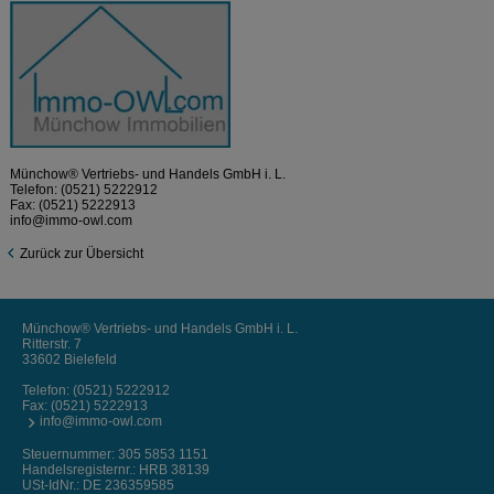
Münchow® Vertriebs- und Handels GmbH i. L.
Telefon:
(0521) 5222912
Fax: (0521) 5222913
info@immo-owl.com
Zurück zur Übersicht
Münchow® Vertriebs- und Handels GmbH i. L.
Ritterstr. 7
33602 Bielefeld
Telefon:
(0521) 5222912
Fax: (0521) 5222913
info@immo-owl.com
Steuernummer: 305 5853 1151
Handelsregisternr.: HRB 38139
USt-IdNr.: DE 236359585