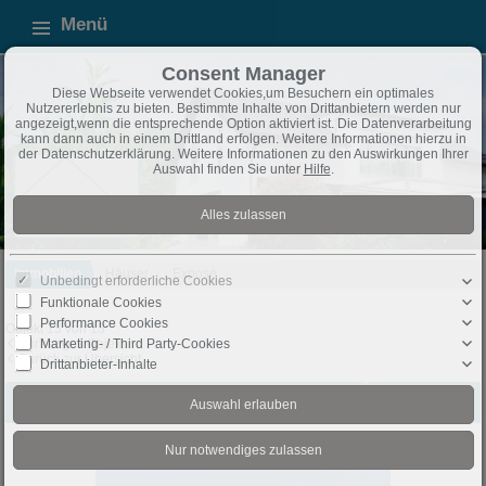
Menü
Consent Manager
Diese Webseite verwendet Cookies,um Besuchern ein optimales
Nutzererlebnis zu bieten. Bestimmte Inhalte von Drittanbietern werden nur
angezeigt,wenn die entsprechende Option aktiviert ist. Die Datenverarbeitung
kann dann auch in einem Drittland erfolgen. Weitere Informationen hierzu in
der Datenschutzerklärung. Weitere Informationen zu den Auswirkungen Ihrer
Auswahl finden Sie unter
Hilfe
.
Immobilien
Häuser
Exposé
Unbedingt erforderliche Cookies
Funktionale Cookies
Performance Cookies
Objekt 13 von 13
Marketing- / Third Party-Cookies
Vorheriges Objekt
Zurück zur Übersicht
Drittanbieter-Inhalte
Bielefeld: Gepflegtes Zweifamilienhaus in Bielefeld –
Objekt-Nr.:
Altenhagen zu verkaufen
100012359